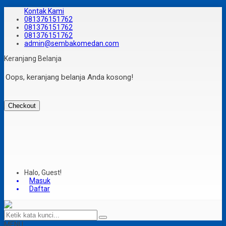
Kontak Kami
081376151762
081376151762
081376151762
admin@sembakomedan.com
Keranjang Belanja
Oops, keranjang belanja Anda kosong!
Checkout
Halo, Guest!
Masuk
Daftar
MENU