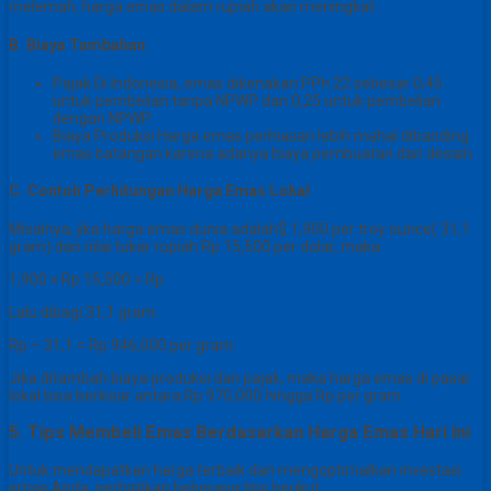
melemah, harga emas dalam rupiah akan meningkat.
B. Biaya Tambahan
Pajak Di Indonesia, emas dikenakan PPh 22 sebesar 0,45
untuk pembelian tanpa NPWP dan 0,25 untuk pembelian
dengan NPWP.
Biaya Produksi Harga emas perhiasan lebih mahal dibanding
emas batangan karena adanya biaya pembuatan dan desain.
C. Contoh Perhitungan Harga Emas Lokal
Misalnya, jika harga emas dunia adalah$ 1,900 per troy ounce( 31,1
gram) dan nilai tukar rupiah Rp 15,500 per dolar, maka
1,900 × Rp 15,500 = Rp
Lalu dibagi 31,1 gram
Rp ÷ 31,1 = Rp 946,000 per gram
Jika ditambah biaya produksi dan pajak, maka harga emas di pasar
lokal bisa berkisar antara Rp 970,000 hingga Rp per gram.
5. Tips Membeli Emas Berdasarkan Harga Emas Hari Ini
Untuk mendapatkan harga terbaik dan mengoptimalkan investasi
emas Anda, perhatikan beberapa tips berikut