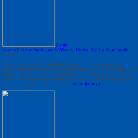
Bisnis
How to Pick the Right Luxury Villas for Rent in Bali for Your Family
3 May 2026
Imagine landing in Bali with kids who are tired from travel, bags
everywhere, and a clear goal: you want luxury to feel effortless from
day one. You are not just shopping for pretty spaces, you are trying
to avoid the stress that comes with stairs you cannot manage, pool
rules you cannot follow, and beach…
selengkapnya