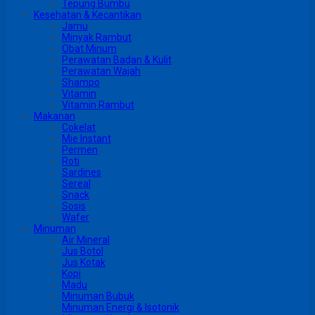
Tepung Bumbu
Kesehatan & Kecantikan
Jamu
Minyak Rambut
Obat Minum
Perawatan Badan & Kulit
Perawatan Wajah
Shampo
Vitamin
Vitamin Rambut
Makanan
Cokelat
Mie Instant
Permen
Roti
Sardines
Sereal
Snack
Sosis
Wafer
Minuman
Air Mineral
Jus Botol
Jus Kotak
Kopi
Madu
Minuman Bubuk
Minuman Energi & Isotonik