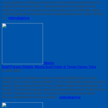
meningkatkan visibilitas online bisnis Anda adalah melalui Search
Engine Optimization (SEO). Jika Anda berbisnis di Medan atau
sekitarnya, memanfaatkan konsultan dan jasa SEO Medan dapat
menjadi langkah cerdas untuk mencapai kesuksesan online. Artikel
ini…
selengkapnya
Wisata
Bukit Paropo Silalahi, Wisata Bukit Indah di Tepian Danau Toba
3 June 2024
Apakah saat ini Anda berencana traveling keliling Danau Toba?
Salah satu tempat wisata Silalahi? Ya, Pantai Silalahi ataupun sering
disebut juga dengan Bukit Paropo Silalahi adalah wisata populer di
Paropo. Yuk Kita simak apa saja yang ditawarkan disini. Bukit Paropo
Silalahi, Wisata Bukit Indah di Tepian Danau Toba Ulasan Bukit
Paropo Silalahi Bukit Paropo Silalahi…
selengkapnya