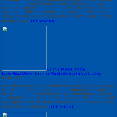
atau bahkan berlubang? Kondisi ini bukan hanya mengganggu
estetika, tapi juga mengancam keselamatan kerja dan produktivitas
operasional. Dalam dunia logistik dan pergudangan, lantai adalah
fondasi dari seluruh aktivitas. Jika fondasi ini lemah, seluruh operasi
bisa terganggu….
selengkapnya
Belanja
,
Kuliner
,
Wisata
Lippo Plaza Medan, Destinasi Wisata Belanja Hingga Bioskop
23 June 2024
Lippo Plaza Medan, Destinasi Wisata Belanja Hingga Bioskop – Lippo
Plaza Medan adalah salah satu pusat perbelanjaan terkemuka di
kota Medan yang menawarkan berbagai pilihan belanja, kuliner, dan
tempat hiburan seperti bioskop. Terletak strategis di pusat kota, mall
ini menjadi destinasi favorit bagi warga Medan dan wisatawan. Ada
apa aja di Mall di Medan ini?…
selengkapnya