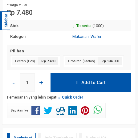
*Harga mulai
Rp 7.480
Sidebar
Stok
Tersedia
(1000)
Kategori
Makanan
,
Wafer
Pilihan
Eceran (Pcs)
Rp 7.480
Grosiran (Karton)
Rp 134.000
-
+
Add to Cart
Pemesanan yang lebih cepat!
Quick Order
Bagikan ke
Deskripsi
Info Tambahan
Diskusi (0)