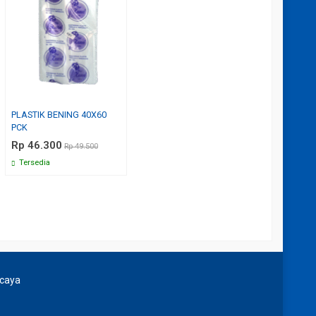
PLASTIK BENING 40X60
PCK
Rp 46.300
Rp 49.500
Tersedia
rcaya