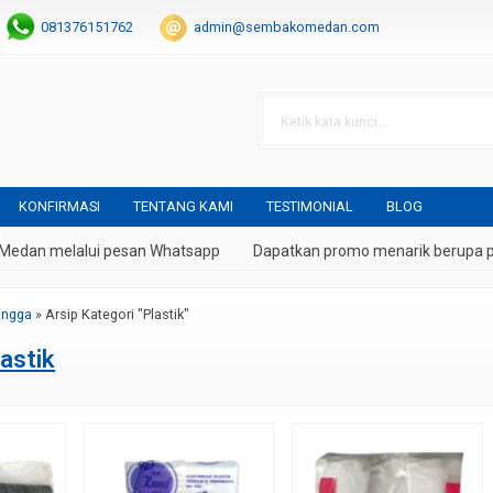
081376151762
admin@sembakomedan.com
KONFIRMASI
TENTANG KAMI
TESTIMONIAL
BLOG
Medan melalui pesan Whatsapp
Dapatkan promo menarik berupa po
angga
»
Arsip Kategori "Plastik"
lastik