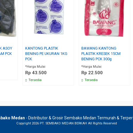
K ASOY
KANTONG PLASTIK
BAWANG KANTONG
AM PCK
BENING PE UKURAN 1KG
PLASTIK KRESEK 15CM
PCK
BENING PCK 300g
*Harga Mulai
*Harga Mulai
Rp 43.500
Rp 22.500
Tersedia
Tersedia
bako Medan
- Distributor & Grosir Sembako Medan Termurah & Terpe
Copyright 2026 PT. SEMBAKO MEDAN BERKAH All Rights Reserved