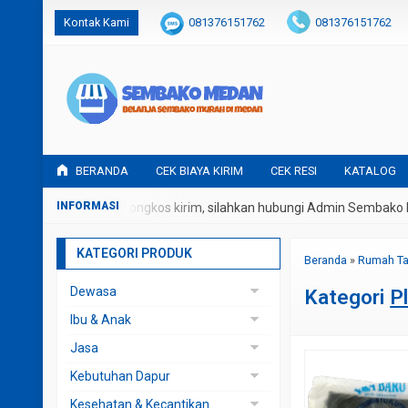
Kontak Kami
081376151762
081376151762
BERANDA
CEK BIAYA KIRIM
CEK RESI
KATALOG
potongan harga dan ongkos kirim, silahkan hubungi Admin Sembako 
KATEGORI PRODUK
Beranda
»
Rumah T
Dewasa
Kategori
P
Rokok
Ibu & Anak
Botol Susu
Jasa
Cotton Buds
Instagram
Kebutuhan Dapur
Popok & Diaper
Sewa Kotak Hantaran
Beras
Kesehatan & Kecantikan