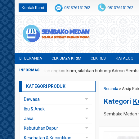
Kontak Kami
081376151762
081376151762
BERANDA
CEK BIAYA KIRIM
CEK RESI
KATALOG
pa potongan harga dan ongkos kirim, silahkan hubungi Admin Sembak
KATEGORI PRODUK
Beranda
»
Arsip Kat
Dewasa
Kategori
K
Rokok
Ibu & Anak
Sembako Medan – 
Botol Susu
Jasa
Cotton Buds
Instagram
Kebutuhan Dapur
Popok & Diaper
Sewa Kotak Hantaran
Beras
Kesehatan & Kecantikan