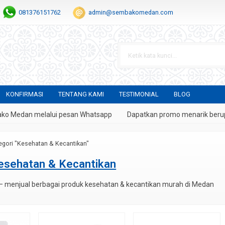
081376151762
admin@sembakomedan.com
KONFIRMASI
TENTANG KAMI
TESTIMONIAL
BLOG
o Medan melalui pesan Whatsapp
Dapatkan promo menarik berupa 
egori "Kesehatan & Kecantikan"
esehatan & Kecantikan
menjual berbagai produk kesehatan & kecantikan murah di Medan