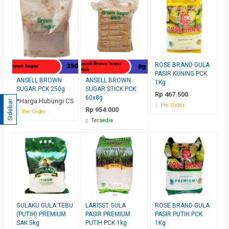
ROSE BRAND GULA
PASIR KUNING PCK
ANSELL BROWN
ANSELL BROWN
1Kg
SUGAR PCK 250g
SUGAR STICK PCK
Rp 467.500
60x8g
*Harga Hubungi CS
Sidebar
Pre Order
Rp 954.000
Pre Order
Tersedia
GULAKU GULA TEBU
LARISST GULA
ROSE BRAND GULA
(PUTIH) PREMIUM
PASIR PREMIUM
PASIR PUTIH PCK
SAK 5kg
PUTIH PCK 1kg
1Kg