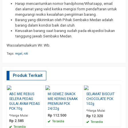
Harap mencantumkan nomor handphone/Whatsapp, email
dan alamat yang valid ketika mengisi form pendaftaran untuk
mengurangi resiko kesalahan pengiriman barang.
Barang yang dikirimkan oleh Pihak Sembako Medan adalah
barang dalam kondisi baik dan utuh.
Kerusakan barang saat barang sudah pada ekspedisi bukan
tanggung jawab Sembako Medan.
Wassalamulaikum Wr. Wb.
Tags:
regal
,
roti
Produk Terkait
ABC MIE REBUS
MI GEMEZ SNACK
SELAMAT BISCUIT
T
SELERA PEDAS
MIE KERING ENAAK
CHOCOLATE PCK
C
GULAI AYAM PEDAS
PREMIUM PCK
102g
O
PCK 70g
24/22g
R
*Harga Mulai
Rp 112.500
*Harga Mulai
Rp 12.320
Rp 2.585
Tersedia
Tersedia
Tersedia