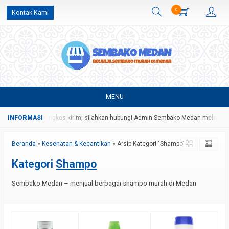
0
Kontak Kami
MENU
gan harga dan ongkos kirim, silahkan hubungi Admin Sembako Medan melalui p
Beranda
»
Kesehatan & Kecantikan
»
Arsip Kategori "Shampo"
Kategori
Shampo
Sembako Medan – menjual berbagai shampo murah di Medan