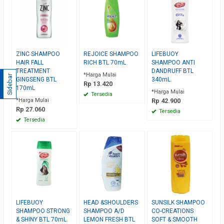
ZINC SHAMPOO
REJOICE SHAMPOO
LIFEBUOY
HAIR FALL
RICH BTL 70mL
SHAMPOO ANTI
TREATMENT
DANDRUFF BTL
*Harga Mulai
Sidebar
GINGSENG BTL
340mL
Rp 13.420
170mL
*Harga Mulai
Tersedia
*Harga Mulai
Rp 42.900
Rp 27.060
Tersedia
Tersedia
LIFEBUOY
HEAD &SHOULDERS
SUNSILK SHAMPOO
SHAMPOO STRONG
SHAMPOO A/D
CO-CREATIONS
& SHINY BTL 70mL
LEMON FRESH BTL
SOFT & SMOOTH