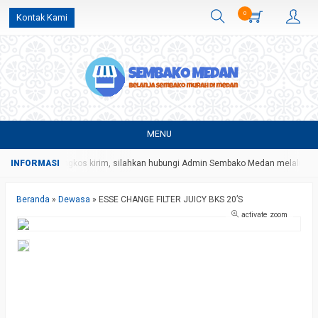
0
Kontak Kami
MENU
an harga dan ongkos kirim, silahkan hubungi Admin Sembako Medan melalui p
Beranda
»
Dewasa
»
ESSE CHANGE FILTER JUICY BKS 20’S
activate zoom