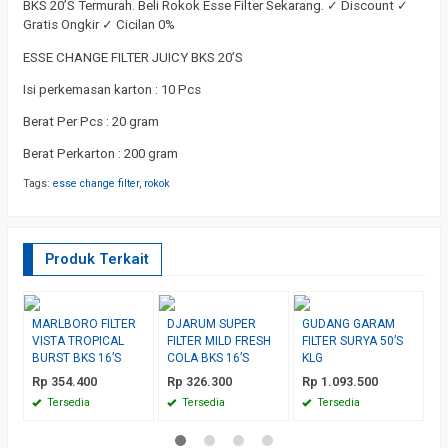
BKS 20’S Termurah. Beli Rokok Esse Filter Sekarang. ✓ Discount ✓
Gratis Ongkir ✓ Cicilan 0%
ESSE CHANGE FILTER JUICY BKS 20’S
Isi perkemasan karton : 10 Pcs
Berat Per Pcs : 20 gram
Berat Perkarton : 200 gram
Tags:
esse change filter
,
rokok
Produk Terkait
MARLBORO FILTER
DJARUM SUPER
GUDANG GARAM
G
VISTA TROPICAL
FILTER MILD FRESH
FILTER SURYA 50’S
K
BURST BKS 16’S
COLA BKS 16’S
KLG
1
Rp 354.400
Rp 326.300
Rp 1.093.500
R
Tersedia
Tersedia
Tersedia