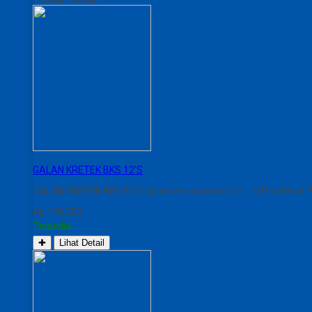
GALAN KRETEK BKS 12’S
GALAN KRETEK BKS 12’S Isi perkemasan karton : 10 Pcs Berat Pe
Rp 178.300
Tersedia
✚
Lihat Detail