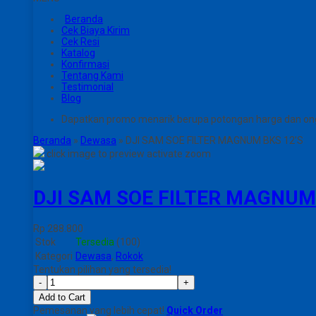
Beranda
Cek Biaya Kirim
Cek Resi
Katalog
Konfirmasi
Tentang Kami
Testimonial
Blog
Dapatkan promo menarik berupa potongan harga dan on
Beranda
»
Dewasa
»
DJI SAM SOE FILTER MAGNUM BKS 12’S
click image to preview
activate zoom
DJI SAM SOE FILTER MAGNUM 
Rp 288.800
Stok
Tersedia
(100)
Kategori
Dewasa
,
Rokok
Tentukan pilihan yang tersedia!
-
+
Add to Cart
Pemesanan yang lebih cepat!
Quick Order