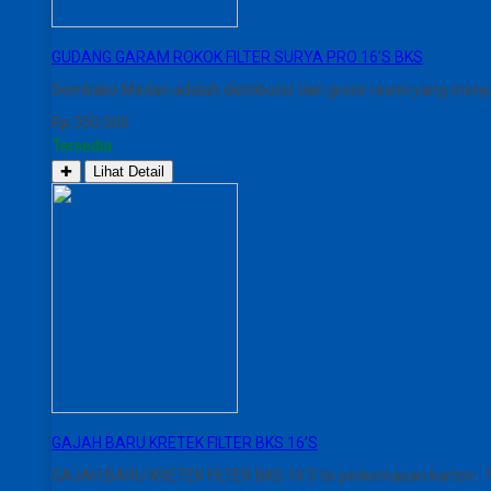
GUDANG GARAM ROKOK FILTER SURYA PRO 16’S BKS
Sembako Medan adalah distributor dan grosir resmi yang me
Rp 350.500
Tersedia
✚
Lihat Detail
GAJAH BARU KRETEK FILTER BKS 16’S
GAJAH BARU KRETEK FILTER BKS 16’S Isi perkemasan karton : 10