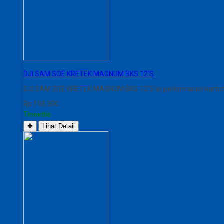
DJI SAM SOE KRETEK MAGNUM BKS 12’S
DJI SAM SOE KRETEK MAGNUM BKS 12’S Isi perkemasan karton : 
Rp 193.300
Tersedia
✚
Lihat Detail