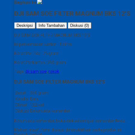
Bagikan ke
DJI SAM SOE FILTER MAGNUM BKS 12’S
Deskripsi
Info Tambahan
Diskusi (0)
DJI SAM SOE FILTER MAGNUM BKS 12’S
Isi perkemasan karton : 10 Pcs
Berat Per Pcs : 25 gram
Berat Perkarton : 250 gram
Tags:
dji sam soe
,
rokok
DJI SAM SOE FILTER MAGNUM BKS 12’S
Berat
350 gram
Kondisi
Baru
Dilihat
122 kali
Diskusi
Belum ada komentar
Belum ada komentar, buka diskusi dengan komentar Anda.
Mohon maaf, form diskusi dinonaktifkan pada produk ini.
Produk Terkait