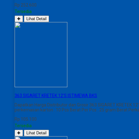
Rp 252.600
Tersedia
✚
Lihat Detail
363 SIGARET KRETEK 12’S ISTIMEWA BKS
Dapatkan Harga Distributor dan Grosir 363 SIGARET KRETEK 12’
perkemasan karton : 10 Pcs Berat Per Pcs : 25 gram Berat Perk
Rp 105.100
Tersedia
✚
Lihat Detail