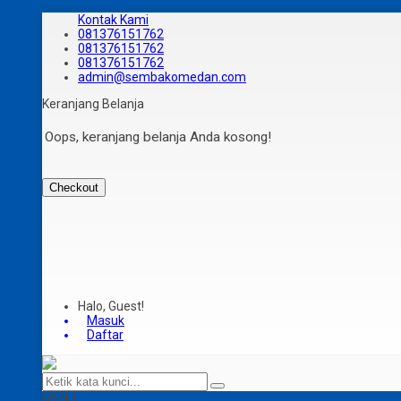
Kontak Kami
081376151762
081376151762
081376151762
admin@sembakomedan.com
Keranjang Belanja
Oops, keranjang belanja Anda kosong!
Checkout
Halo, Guest!
Masuk
Daftar
MENU