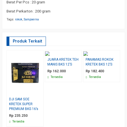
Berat Per Pcs : 20 gram
Berat Perkarton : 200 gram
Tags:
rokok
,
Sampoerna
Produk Terkait
JUARA KRETEK TEH
PANAMAS ROKOK
M
MANIS BKS 12’S
KRETEK BKS 12’S
K
B
Rp 162.000
Rp 182.400
R
Tersedia
Tersedia
DJI SAM SOE
KRETEK SUPER
PREMIUM BKS 16’s
Rp 235.250
Tersedia