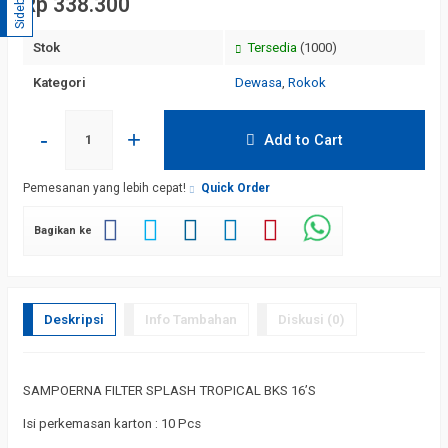
Sidebar
Rp 338.300
Stok
Tersedia
(1000)
Kategori
Dewasa
,
Rokok
-
+
Add to Cart
Pemesanan yang lebih cepat!
Quick Order
Bagikan ke
Deskripsi
Info Tambahan
Diskusi (0)
SAMPOERNA FILTER SPLASH TROPICAL BKS 16’S
Isi perkemasan karton : 10 Pcs