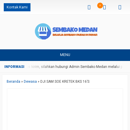
0
Kontak Kami
MENU
harga dan ongkos kirim, silahkan hubungi Admin Sembako Medan melalui pesan
Beranda
»
Dewasa
»
DJI SAM SOE KRETEK BKS 16’S