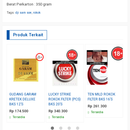
Berat Perkarton : 350 gram
Tags:
dji sam soe
,
rokok
Produk Terkait
GUDANG GARAM
LUCKY STRIKE
TEN MILD ROKOK
3
KRETEK DELUXE
ROKOK FILTER (PCS)
FILTER BKS 16’S
K
BKS 12’S
BKS 20’S
1
Rp 261.300
Rp 174.500
Rp 340.300
R
Tersedia
Tersedia
Tersedia