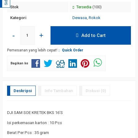
Stok
Tersedia
(100)
Kategori
Dewasa
,
Rokok
-
+
Add to Cart
Pemesanan yang lebih cepat!
Quick Order
Bagikan ke
Deskripsi
Info Tambahan
Diskusi (0)
DJI SAM SOE KRETEK BKS 16’S
Isi perkemasan karton : 10 Pcs
Berat Per Pcs : 35 gram