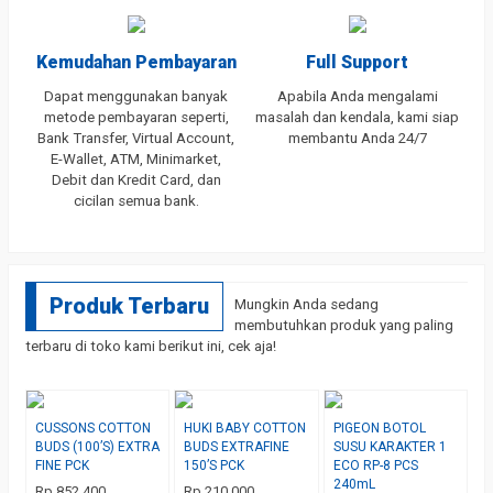
Kemudahan Pembayaran
Full Support
Dapat menggunakan banyak
Apabila Anda mengalami
metode pembayaran seperti,
masalah dan kendala, kami siap
Bank Transfer, Virtual Account,
membantu Anda 24/7
E-Wallet, ATM, Minimarket,
Debit dan Kredit Card, dan
cicilan semua bank.
Produk Terbaru
Mungkin Anda sedang
membutuhkan produk yang paling
terbaru di toko kami berikut ini, cek aja!
CUSSONS COTTON
HUKI BABY COTTON
PIGEON BOTOL
BUDS (100’S) EXTRA
BUDS EXTRAFINE
SUSU KARAKTER 1
FINE PCK
150’S PCK
ECO RP-8 PCS
240mL
Rp 852.400
Rp 210.000