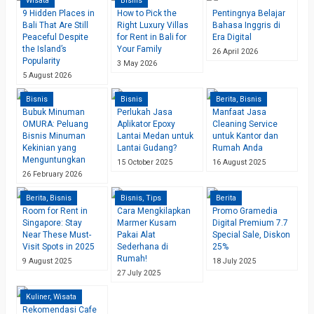
Wisata
Bisnis
9 Hidden Places in
How to Pick the
Pentingnya Belajar
Bali That Are Still
Right Luxury Villas
Bahasa Inggris di
Peaceful Despite
for Rent in Bali for
Era Digital
the Island’s
Your Family
26 April 2026
Popularity
3 May 2026
5 August 2026
Bisnis
Bisnis
Berita
,
Bisnis
Bubuk Minuman
Perlukah Jasa
Manfaat Jasa
OMURA: Peluang
Aplikator Epoxy
Cleaning Service
Bisnis Minuman
Lantai Medan untuk
untuk Kantor dan
Kekinian yang
Lantai Gudang?
Rumah Anda
Menguntungkan
15 October 2025
16 August 2025
26 February 2026
Berita
,
Bisnis
Bisnis
,
Tips
Berita
Room for Rent in
Cara Mengkilapkan
Promo Gramedia
Singapore: Stay
Marmer Kusam
Digital Premium 7.7
Near These Must-
Pakai Alat
Special Sale, Diskon
Visit Spots in 2025
Sederhana di
25%
Rumah!
9 August 2025
18 July 2025
27 July 2025
Kuliner
,
Wisata
Rekomendasi Cafe