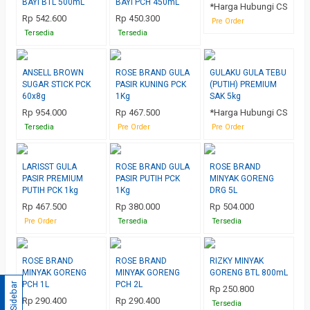
BAYI BTL 500mL
BAYI PCH 450mL
*Harga Hubungi CS
Rp 542.600
Rp 450.300
Pre Order
Tersedia
Tersedia
ANSELL BROWN
ROSE BRAND GULA
GULAKU GULA TEBU
SUGAR STICK PCK
PASIR KUNING PCK
(PUTIH) PREMIUM
60x8g
1Kg
SAK 5kg
Rp 954.000
Rp 467.500
*Harga Hubungi CS
Tersedia
Pre Order
Pre Order
LARISST GULA
ROSE BRAND GULA
ROSE BRAND
PASIR PREMIUM
PASIR PUTIH PCK
MINYAK GORENG
PUTIH PCK 1kg
1Kg
DRG 5L
Rp 467.500
Rp 380.000
Rp 504.000
Pre Order
Tersedia
Tersedia
ROSE BRAND
ROSE BRAND
RIZKY MINYAK
MINYAK GORENG
MINYAK GORENG
GORENG BTL 800mL
PCH 1L
PCH 2L
Sidebar
Rp 250.800
Rp 290.400
Rp 290.400
Tersedia