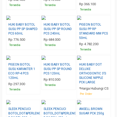
Rp 366.100
Tersedia
Tersedia
Tersedia
HUKI BABY BOTOL
HUKI BABY BOTOL
PIGEON BOTOL
SUSU PP SP SHAPED
SUSU PP SP ROUND
SUSU PP RP
PCS 60mL
PCS 240mL
STANDARD MM PCS
50mL
Rp 776.500
Rp 684.000
Rp 4.782.200
Tersedia
Tersedia
Tersedia
PIGEON BOTOL
HUKI BABY BOTOL
HUKI BABY DOT
SUSU KARAKTER 1
SUSU PP SP ROUND
DELUXE
ECO RP-4 PCS
PCS 120mL
ORTHODONTIC 3’S
120mL
SILICONE NIPPLE
Rp 810.300
PCK LARGE
Rp 297.300
Tersedia
*Harga Hubungi CS
Tersedia
Pre Order
SLEEK PENCUCI
SLEEK PENCUCI
ANSELL BROWN
BOTOL,DOT&PERLENGKAPAN
BOTOL,DOT&PERLENGKAPAN
SUGAR PCK 250g