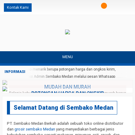
Kontak Kami
MENU
Dapatkan promo menarik berupa potongan harga dan ongkos kirim,
silahkan hubungi Admin Sembako Medan melalui pesan Whatsapp
MUDAH DAN MURAH
POTONGAN HARGA DAN ONGKIR
Belanja kebutuhan rumah tangga kini lebih mudah dan murah hanya
dengan genggaman
Dapatkan potongan diskon dan ongkir menarik setiap harinya
Selamat Datang di Sembako Medan
PT. Sembako Medan Berkah adalah sebuah toko online distributor
dan
grosir sembako Medan
yang menyediakan berbagai jenis
kebutuhan sembako seperti makanan, minuman, roti, snack, dan