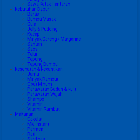
Sewa Kotak Hantaran
Kebutuhan Dapur
Beras
Bumbu Masak
Gula
Jelly & Pudding
Kecap
Minyak Goreng / Margarine
Santan
Saos
Telur
Tepung
Tepung Bumbu
Kesehatan & Kecantikan
Jamu
Minyak Rambut
Obat Minum
Perawatan Badan & Kulit
Perawatan Wajah
Shampo
Vitamin
Vitamin Rambut
Makanan
Cokelat
Mie Instant
Permen
Roti
Sardines