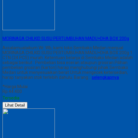
MORINAGA CHILKID SUSU PERTUMBUHAN MADU+DHA BOX 200g
Assalamualaikum Wr. Wb, kami toko Sembako Medan menjual
MORINAGA CHILKID SUSU PERTUMBUHAN MADU+DHA BOX 200g 1
CTN (24 PCS) murah. Ketentuan belanja di Sembako Medan adalah
sebagai berikut : Pembelian bisa eceran ataupun grosiran Pilihan
pembelian grosiran (karton) harap menghubungi pihak Sembako
Medan untuk menyesuaikan berat Untuk mengecek ketersedian,
harap tanyakan stok terlebih dahulu. Barang…
selengkapnya
*Harga Mulai
Rp 44.400
Tersedia
Lihat Detail