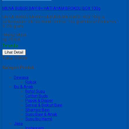
MILNA BUBUR BAYI 8+ HATI AYAM BROKOLI BOX 100g
MILNA BUBUR BAYI 8+ HATI AYAM BROKOLI BOX 100g Isi
perkemasan : 24 Pcs Berat Per Pcs : 155 gram Berat Perkarton :
3.720 gram
*Harga Mulai
Rp 20.350
Tersedia
Lihat Detail
Tutup Sidebar
Kategori Produk
Dewasa
Rokok
Ibu & Anak
Botol Susu
Cotton Buds
Popok & Diaper
Sereal & Biskuit Bayi
Shampo Bayi
Susu Bayi & Anak
Susu Ibu Hamil
Jasa
Instagram