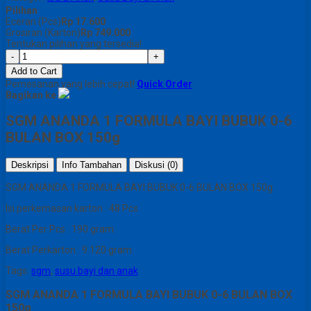
Pilihan
Eceran (Pcs)
Rp 17.600
Grosiran (Karton)
Rp 749.000
Tentukan pilihan yang tersedia!
-
+
Add to Cart
Pemesanan yang lebih cepat!
Quick Order
Bagikan ke
SGM ANANDA 1 FORMULA BAYI BUBUK 0-6
BULAN BOX 150g
Deskripsi
Info Tambahan
Diskusi (0)
SGM ANANDA 1 FORMULA BAYI BUBUK 0-6 BULAN BOX 150g
Isi perkemasan karton : 48 Pcs
Berat Per Pcs : 190 gram
Berat Perkarton : 9.120 gram
Tags:
sgm
,
susu bayi dan anak
SGM ANANDA 1 FORMULA BAYI BUBUK 0-6 BULAN BOX
150g