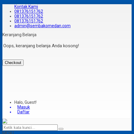
Kontak Kami
081376151762
081376151762
081376151762
admin@sembakomedan.com
Keranjang Belanja
Oops, keranjang belanja Anda kosong!
Checkout
Halo, Guest!
Masuk
Daftar
MENU