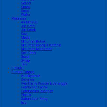
Sereal
Snack
Sosis
Wafer
Minuman
Air Mineral
Jus Botol
Jus Kotak
Kopi
Madu
Minuman Bubuk
Minuman Energi & Isotonik
Minuman Kesehatan
Soft Drink
Susu
Syrup
Teh
PROMO
Rumah Tangga
Anti Nyamuk
Deterjen
Pembasmi Kuman & Serangga
Pembersih Lantai
Pengharum Ruangan
Plastik
Sabun Cuci Piring
tisu