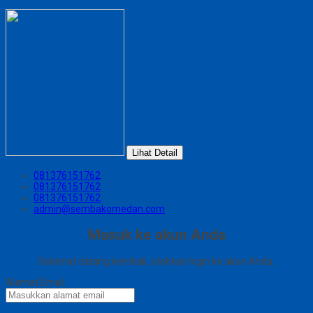
Lihat Detail
081376151762
081376151762
081376151762
admin@sembakomedan.com
Masuk ke akun Anda
Selamat datang kembali, silahkan login ke akun Anda.
Alamat Email