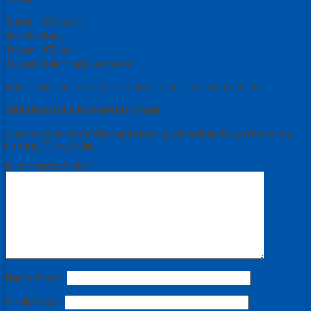
Berat
190 gram
Kondisi
Baru
Dilihat
976 kali
Diskusi
Belum ada komentar
Belum ada komentar, buka diskusi dengan komentar Anda.
Silahkan tulis komentar Anda
Alamat email Anda tidak akan kami publikasikan. Kolom bertanda
bintang (*) wajib diisi.
Isi komentar Anda
*
Nama Anda
*
Email Anda
*