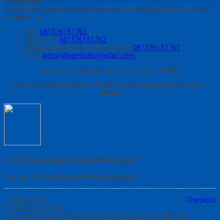
Kontak Kami
Apabila ada yang ditanyakan, silahkan hubungi kami melalui kontak
di bawah ini.
SMS
081376151762
Call Center
081376151762
Whatsapp
Admin Sembako Medan
081376151762
Email
admin@sembakomedan.com
Buka setiap hari jam 08.00 s/d jam 21.00 WIB
Komp. Griya Shafa Marwa 2 Blok F1, Batang Kuis, Deli Serdang -
Medan
Produk yang sangat tepat, pilihan bagus..!
Berhasil ditambahkan ke keranjang belanja
Lanjut Belanja
Checkout
Produk Quick Order
Pemesanan dapat langsung menghubungi kontak dibawah: