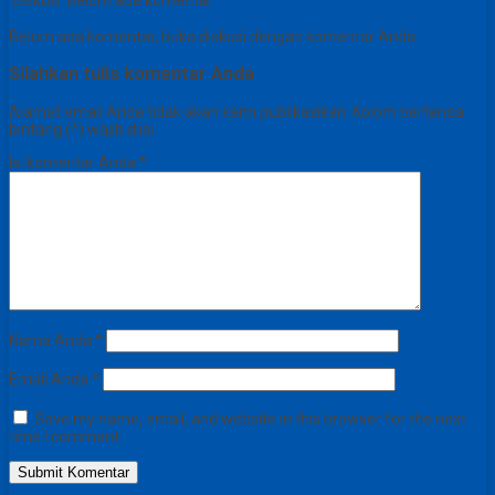
Diskusi
Belum ada komentar
Belum ada komentar, buka diskusi dengan komentar Anda.
Silahkan tulis komentar Anda
Alamat email Anda tidak akan kami publikasikan. Kolom bertanda
bintang (*) wajib diisi.
Isi komentar Anda
*
Nama Anda
*
Email Anda
*
Save my name, email, and website in this browser for the next
time I comment.