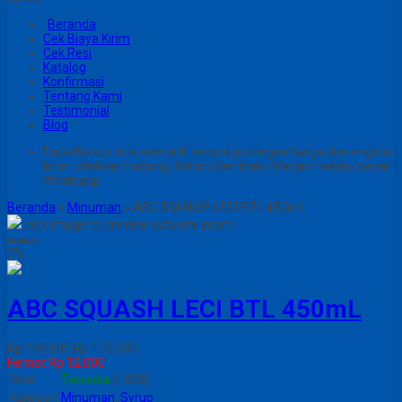
Beranda
Cek Biaya Kirim
Cek Resi
Katalog
Konfirmasi
Tentang Kami
Testimonial
Blog
Dapatkan promo menarik berupa potongan harga dan ongkos
kirim, silahkan hubungi Admin Sembako Medan melalui pesan
Whatsapp
Beranda
»
Minuman
»
ABC SQUASH LECI BTL 450mL
click image to preview
activate zoom
Diskon
7%
ABC SQUASH LECI BTL 450mL
Rp 163.000
Rp 175.000
Hemat Rp 12.000
Stok
Tersedia
(1000)
Kategori
Minuman
,
Syrup