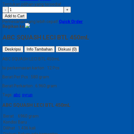
Tentukan pilihan yang tersedia!
-
+
Add to Cart
Pemesanan yang lebih cepat!
Quick Order
Bagikan ke
ABC SQUASH LECI BTL 450mL
Deskripsi
Info Tambahan
Diskusi (0)
ABC SQUASH LECI BTL 450mL
Isi perkemasan karton : 12 Pcs
Berat Per Pcs : 580 gram
Berat Perkarton : 6.960 gram
Tags:
abc
,
syrup
ABC SQUASH LECI BTL 450mL
Berat
6960 gram
Kondisi
Baru
Dilihat
1.436 kali