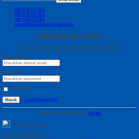
081376151762
081376151762
081376151762
admin@sembakomedan.com
Masuk ke akun Anda
Selamat datang kembali, silahkan login ke akun Anda.
Alamat Email
Password
Ingat Saya
Lupa Password?
Masuk
Belum menjadi member?
Daftar
Chat via Whatsapp
Ada yang ditanyakan?