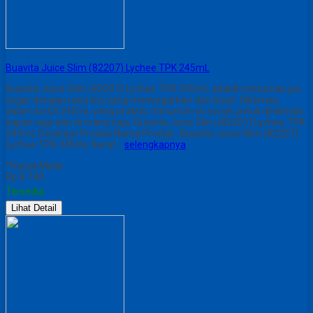
Buavita Juice Slim (82207) Lychee TPK 245mL
Buavita Juice Slim (82207) Lychee TPK 245mL adalah minuman jus
segar dengan rasa leci yang menyegarkan dan lezat. Dikemas
dalam botol 245mL yang praktis, minuman ini cocok untuk dinikmati
kapan saja dan di mana saja. Buavita Juice Slim (82207) Lychee TPK
245mL Deskripsi Produk Nama Produk : Buavita Juice Slim (82207)
Lychee TPK 245mL Berat…
selengkapnya
*Harga Mulai
Rp 8.140
Tersedia
Lihat Detail