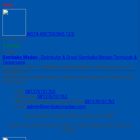
Habis
INSTA KRETEK BKS 12’S
Rp 129.300
Tersedia
Sidebar
Sembako Medan
- Distributor & Grosir Sembako Medan Termurah &
Terpercaya
Copyright 2026 PT. SEMBAKO MEDAN BERKAH All Rights Reserved
Kontak Kami
Apabila ada yang ditanyakan, silahkan hubungi kami melalui kontak
di bawah ini.
SMS
081376151762
Call Center
081376151762
Whatsapp
Admin Sembako Medan
081376151762
Email
admin@sembakomedan.com
Buka setiap hari jam 08.00 s/d jam 21.00 WIB
Komp. Griya Shafa Marwa 2 Blok F1, Batang Kuis, Deli Serdang -
Medan