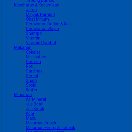
Tepung Bumbu
Kesehatan & Kecantikan
Jamu
Minyak Rambut
Obat Minum
Perawatan Badan & Kulit
Perawatan Wajah
Shampo
Vitamin
Vitamin Rambut
Makanan
Cokelat
Mie Instant
Permen
Roti
Sardines
Sereal
Snack
Sosis
Wafer
Minuman
Air Mineral
Jus Botol
Jus Kotak
Kopi
Madu
Minuman Bubuk
Minuman Energi & Isotonik