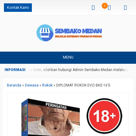
0
Kontak Kami
MENU
harga dan ongkos kirim, silahkan hubungi Admin Sembako Medan melalui pesan
Beranda
»
Dewasa
»
Rokok
»
DIPLOMAT ROKOK EVO BKS 16’S