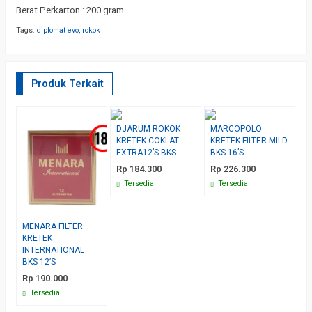
Berat Perkarton : 200 gram
Tags:
diplomat evo
,
rokok
Produk Terkait
DJARUM ROKOK
MARCOPOLO
3
KRETEK COKLAT
KRETEK FILTER MILD
K
EXTRA12’S BKS
BKS 16’S
I
Rp 184.300
Rp 226.300
R
Tersedia
Tersedia
MENARA FILTER
KRETEK
INTERNATIONAL
BKS 12’S
Rp 190.000
Tersedia