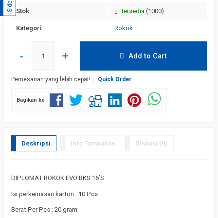
Sidebar
Stok
Tersedia
(1000)
Kategori
Rokok
-
+
Add to Cart
Pemesanan yang lebih cepat!
Quick Order
Bagikan ke
Deskripsi
Info Tambahan
Diskusi (0)
DIPLOMAT ROKOK EVO BKS 16’S
Isi perkemasan karton : 10 Pcs
Berat Per Pcs : 20 gram