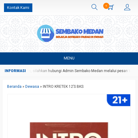
0
Kontak Kami
MENU
dan ongkos kirim, silahkan hubungi Admin Sembako Medan melalui pesan Whats
Beranda
»
Dewasa
»
INTRO KRETEK 12’S BKS