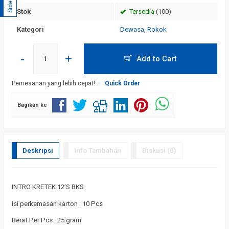
Sidebar
Stok
Tersedia
(100)
Kategori
Dewasa
,
Rokok
-
+
Add to Cart
Pemesanan yang lebih cepat!
Quick Order
Bagikan ke
Deskripsi
Info Tambahan
Diskusi (0)
INTRO KRETEK 12’S BKS
Isi perkemasan karton : 10 Pcs
Berat Per Pcs : 25 gram