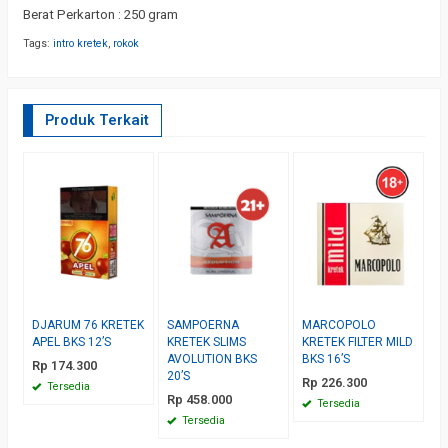
Berat Perkarton : 250 gram
Tags:
intro kretek
,
rokok
Produk Terkait
DJARUM 76 KRETEK
SAMPOERNA
MARCOPOLO
R
APEL BKS 12’S
KRETEK SLIMS
KRETEK FILTER MILD
K
AVOLUTION BKS
BKS 16’S
Rp 174.300
R
20’S
Rp 226.300
Tersedia
Rp 458.000
Tersedia
Tersedia