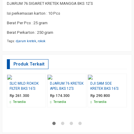
DJARUM 76 SIGARET KRETEK MANGGA BKS 12’S
Isi perkemasan karton : 10 Pcs
Berat Per Pcs : 25 gram
Berat Perkarton : 250 gram
Tags:
djarum kretek
,
rokok
Produk Terkait
SLIC MILD ROKOK
DJARUM 76 KRETEK
DJI SAM SOE
B
FILTER BKS 16’S
APEL BKS 12’S
KRETEK BKS 16’S
B
Rp 261.300
Rp 174.300
Rp 290.800
R
Tersedia
Tersedia
Tersedia