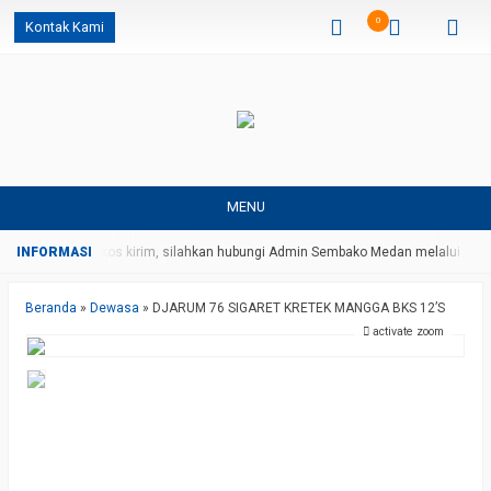
0
Kontak Kami
MENU
n harga dan ongkos kirim, silahkan hubungi Admin Sembako Medan melalui pes
Beranda
»
Dewasa
»
DJARUM 76 SIGARET KRETEK MANGGA BKS 12’S
activate zoom