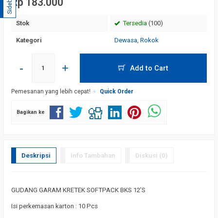
Sidebar
Rp 183.000
Stok
Tersedia
(100)
Kategori
Dewasa
,
Rokok
-
+
Add to Cart
Pemesanan yang lebih cepat!
Quick Order
Bagikan ke
Deskripsi
Info Tambahan
Diskusi (0)
GUDANG GARAM KRETEK SOFTPACK BKS 12’S
Isi perkemasan karton : 10 Pcs