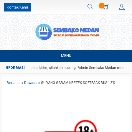
0
Kontak Kami
MENU
gan harga dan ongkos kirim, silahkan hubungi Admin Sembako Medan melalui p
Beranda
»
Dewasa
»
GUDANG GARAM KRETEK SOFTPACK BKS 12’S