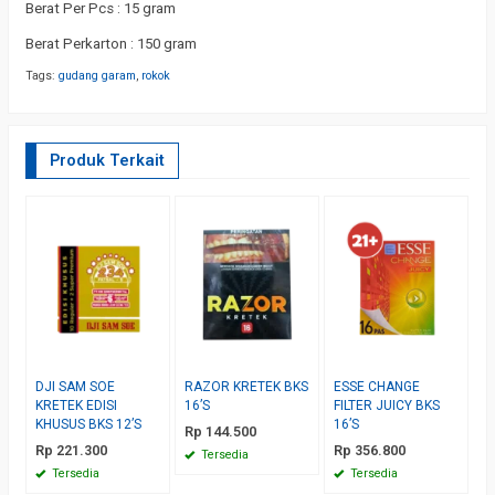
Berat Per Pcs : 15 gram
Berat Perkarton : 150 gram
Tags:
gudang garam
,
rokok
Produk Terkait
DJI SAM SOE
RAZOR KRETEK BKS
ESSE CHANGE
D
KRETEK EDISI
16’S
FILTER JUICY BKS
S
KHUSUS BKS 12’S
16’S
M
Rp 144.500
Rp 221.300
Rp 356.800
R
Tersedia
Tersedia
Tersedia