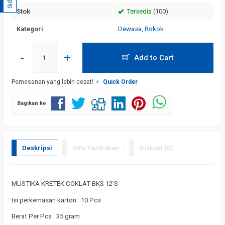
Stok
Tersedia
(100)
Kategori
Dewasa
,
Rokok
-
+
Add to Cart
Pemesanan yang lebih cepat!
Quick Order
Bagikan ke
Deskripsi
Info Tambahan
Diskusi (0)
MUSTIKA KRETEK COKLAT BKS 12’S
Isi perkemasan karton : 10 Pcs
Berat Per Pcs : 35 gram