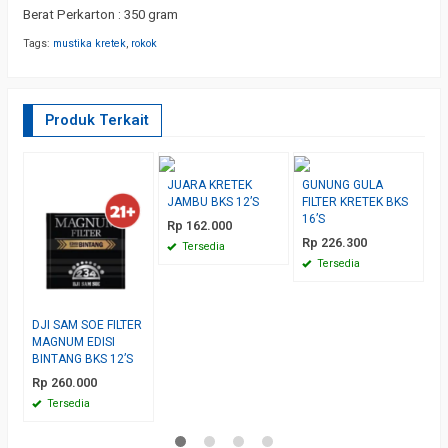
Berat Perkarton : 350 gram
Tags:
mustika kretek
,
rokok
Produk Terkait
JUARA KRETEK
GUNUNG GULA
G
JAMBU BKS 12’S
FILTER KRETEK BKS
K
16’S
1
Rp 162.000
Rp 226.300
R
Tersedia
Tersedia
DJI SAM SOE FILTER
MAGNUM EDISI
BINTANG BKS 12’S
Rp 260.000
Tersedia