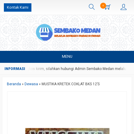
0
Kontak Kami
MENU
n harga dan ongkos kirim, silahkan hubungi Admin Sembako Medan melalui pes
Beranda
»
Dewasa
»
MUSTIKA KRETEK COKLAT BKS 12’S