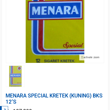
activate zoom
MENARA SPECIAL KRETEK (KUNING) BKS
12’S