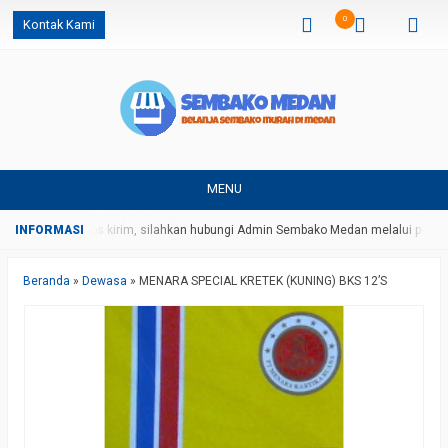
0
Kontak Kami
MENU
arga dan ongkos kirim, silahkan hubungi Admin Sembako Medan melalui pesan 
Beranda
»
Dewasa
»
MENARA SPECIAL KRETEK (KUNING) BKS 12’S