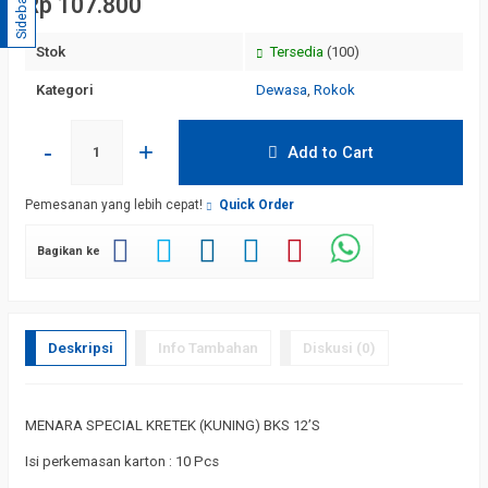
Rp 107.800
Sidebar
Stok
Tersedia
(100)
Kategori
Dewasa
,
Rokok
-
+
Add to Cart
Pemesanan yang lebih cepat!
Quick Order
Bagikan ke
Deskripsi
Info Tambahan
Diskusi (0)
MENARA SPECIAL KRETEK (KUNING) BKS 12’S
Isi perkemasan karton : 10 Pcs