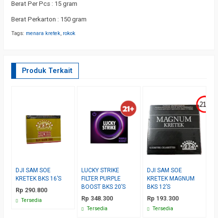
Berat Per Pcs : 15 gram
Berat Perkarton : 150 gram
Tags:
menara kretek
,
rokok
Produk Terkait
DJI SAM SOE
LUCKY STRIKE
DJI SAM SOE
S
KRETEK BKS 16’S
FILTER PURPLE
KRETEK MAGNUM
K
BOOST BKS 20’S
BKS 12’S
A
Rp 290.800
M
Rp 348.300
Rp 193.300
Tersedia
R
Tersedia
Tersedia