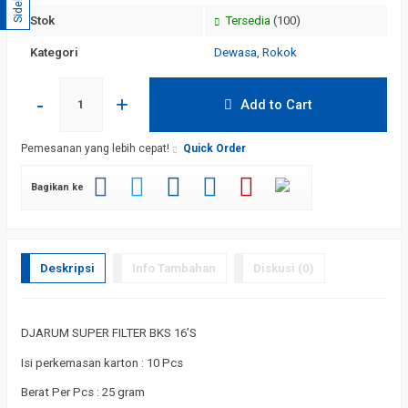
Sidebar
Stok
Tersedia
(100)
Kategori
Dewasa
,
Rokok
-
+
Add to Cart
Pemesanan yang lebih cepat!
Quick Order
Bagikan ke
Deskripsi
Info Tambahan
Diskusi (0)
DJARUM SUPER FILTER BKS 16’S
Isi perkemasan karton : 10 Pcs
Berat Per Pcs : 25 gram