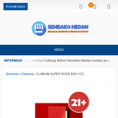
0
Kontak Kami
MENU
a dan ongkos kirim, silahkan hubungi Admin Sembako Medan melalui pesan Wha
Beranda
»
Dewasa
»
DJARUM SUPER FILTER BKS 16’S