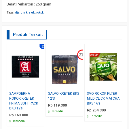
Berat Perkarton : 250 gram
Tags:
djarum kretek
,
rokok
Produk Terkait
SAMPOERNA
SALVO KRETEK BKS
3VO ROKOK FILTER
M
ROKOK KRETEK
12’S
MILD CLICK MATCHA
C
PRIMA SOFT PACK
BKS 16’s
S
Rp 119.300
BKS 12’s
B
Rp 254.300
Tersedia
Rp 163.800
R
Tersedia
Tersedia