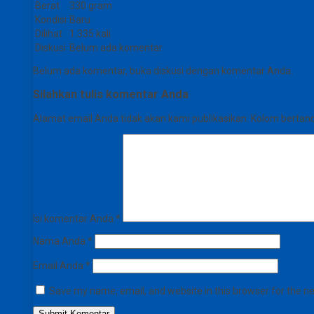
Berat
330 gram
Kondisi
Baru
Dilihat
1.335 kali
Diskusi
Belum ada komentar
Belum ada komentar, buka diskusi dengan komentar Anda.
Silahkan tulis komentar Anda
Alamat email Anda tidak akan kami publikasikan. Kolom bertanda 
Isi komentar Anda
*
Nama Anda
*
Email Anda
*
Save my name, email, and website in this browser for the n