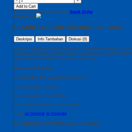
-
+
Add to Cart
Pemesanan yang lebih cepat!
Quick Order
Bagikan ke
LE MINERALE AIR MINERAL BTL 330mL
Deskripsi
Info Tambahan
Diskusi (0)
Nikmati kesegaran alami dengan Le Minerale Air Mineral btl 3
yang baik untuk kesehatan tubuh. Dikemas dalam botol praktis
jaga hidrasi tubuh Anda dengan Le Minerale.
Deskripsi Produk
LE MINERALE AIR MINERAL BTL 330mL
Isi perkemasan : 24 Pcs
Berat Bersih Per Pcs : 330mL
Berat Bersih Perkarton : 7.920 gram
Tags:
air mineral
,
le minerale
LE MINERALE AIR MINERAL BTL 330mL