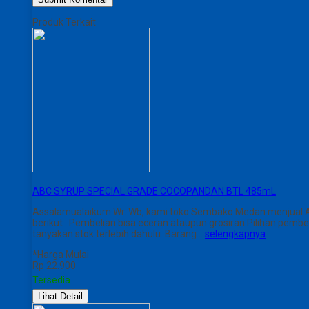
Produk Terkait
ABC SYRUP SPECIAL GRADE COCOPANDAN BTL 485mL
Assalamualaikum Wr. Wb, kami toko Sembako Medan menjual
berikut : Pembelian bisa eceran ataupun grosiran Pilihan pe
tanyakan stok terlebih dahulu. Barang…
selengkapnya
*Harga Mulai
Rp 22.900
Tersedia
Lihat Detail