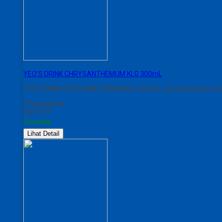
YEO’S DRINK CHRYSANTHEMUM KLG 300mL
YEO’S DRINK CHRYSANTHEMUM KLG 300mL Isi perkemasan karton 
*Harga Mulai
Rp 6.518
Tersedia
Lihat Detail