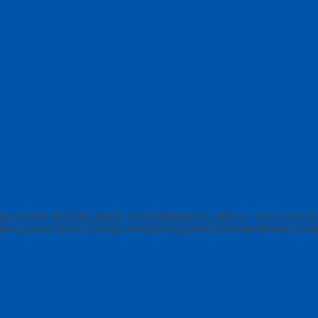
 ABC SYRUP SPECIAL GRADE COCOPANDAN BTL 485mL 1 CTN (12 PCS) m
mbelian grosiran (karton) harap menghubungi pihak Sembako Medan unt