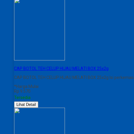
CAP BOTOL TEH CELUP HIJAU MELATI BOX 25x2g
CAP BOTOL TEH CELUP HIJAU MELATI BOX 25x2g Isi perkemasan k
*Harga Mulai
Rp 9.570
Tersedia
Lihat Detail