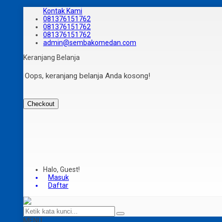
Kontak Kami
081376151762
081376151762
081376151762
admin@sembakomedan.com
Keranjang Belanja
Oops, keranjang belanja Anda kosong!
Checkout
Halo, Guest!
Masuk
Daftar
MENU