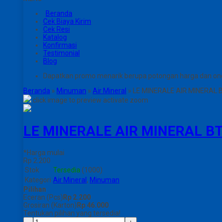
Beranda
Cek Biaya Kirim
Cek Resi
Katalog
Konfirmasi
Testimonial
Blog
Dapatkan promo menarik berupa potongan harga dan on
Beranda
»
Minuman
»
Air Mineral
»
LE MINERALE AIR MINERAL 
click image to preview
activate zoom
LE MINERALE AIR MINERAL B
*Harga mulai
Rp 2.200
Stok
Tersedia
(1000)
Kategori
Air Mineral
,
Minuman
Pilihan
Eceran (Pcs)
Rp 2.200
Grosiran (Karton)
Rp 46.000
Tentukan pilihan yang tersedia!