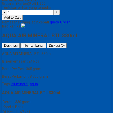
Grosiran (Karton)
Rp 51.900
Tentukan pilihan yang tersedia!
-
+
Add to Cart
Pemesanan yang lebih cepat!
Quick Order
Bagikan ke
AQUA AIR MINERAL BTL 330mL
Deskripsi
Info Tambahan
Diskusi (0)
AQUA AIR MINERAL BTL 330mL
Isi perkemasan : 24 Pcs
Berat Per Pcs : 365 gram
Berat Perkarton : 8.760 gram
Tags:
air mineral
,
aqua
AQUA AIR MINERAL BTL 330mL
Berat
330 gram
Kondisi
Baru
Dilihat
1.167 kali