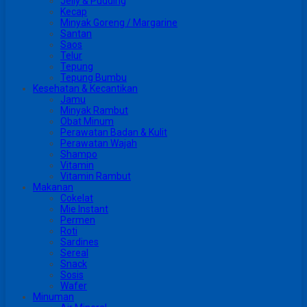
Jelly & Pudding
Kecap
Minyak Goreng / Margarine
Santan
Saos
Telur
Tepung
Tepung Bumbu
Kesehatan & Kecantikan
Jamu
Minyak Rambut
Obat Minum
Perawatan Badan & Kulit
Perawatan Wajah
Shampo
Vitamin
Vitamin Rambut
Makanan
Cokelat
Mie Instant
Permen
Roti
Sardines
Sereal
Snack
Sosis
Wafer
Minuman