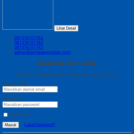
Lihat Detail
081376151762
081376151762
081376151762
admin@sembakomedan.com
Masuk ke akun Anda
Selamat datang kembali, silahkan login ke akun Anda.
Alamat Email
Password
Ingat Saya
Lupa Password?
Masuk