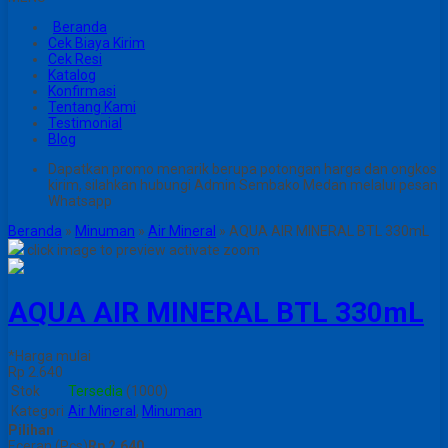
Beranda
Cek Biaya Kirim
Cek Resi
Katalog
Konfirmasi
Tentang Kami
Testimonial
Blog
Dapatkan promo menarik berupa potongan harga dan ongkos
kirim, silahkan hubungi Admin Sembako Medan melalui pesan
Whatsapp
Beranda
»
Minuman
»
Air Mineral
»
AQUA AIR MINERAL BTL 330mL
click image to preview
activate zoom
AQUA AIR MINERAL BTL 330mL
*Harga mulai
Rp 2.640
Stok
Tersedia
(1000)
Kategori
Air Mineral
,
Minuman
Pilihan
Eceran (Pcs)
Rp 2.640