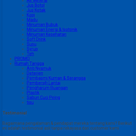
Air Mineral
Jus Botol
Jus Kotak
Kopi
Madu
Minuman Bubuk
Minuman Energi & Isotonik
Minuman Kesehatan
Soft Drink
Susu
Syrup
Teh
PROMO
Rumah Tangga
Anti Nyamuk
Deterjen
Pembasmi Kuman & Serangga
Pembersih Lantai
Pengharum Ruangan
Plastik
Sabun Cuci Piring
tisu
Testimonial
Bagaimana pengalaman & pendapat mereka tentang kami? Berikut
ini adalah testimonial asli tanpa rekayasa dari customer kami.