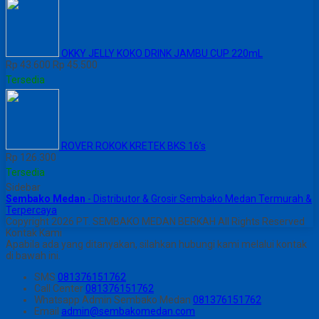
OKKY JELLY KOKO DRINK JAMBU CUP 220mL
Rp 43.600
Rp 45.500
Tersedia
ROVER ROKOK KRETEK BKS 16’s
Rp 126.300
Tersedia
Sidebar
Sembako Medan
- Distributor & Grosir Sembako Medan Termurah &
Terpercaya
Copyright 2026 PT. SEMBAKO MEDAN BERKAH All Rights Reserved
Kontak Kami
Apabila ada yang ditanyakan, silahkan hubungi kami melalui kontak
di bawah ini.
SMS
081376151762
Call Center
081376151762
Whatsapp
Admin Sembako Medan
081376151762
Email
admin@sembakomedan.com