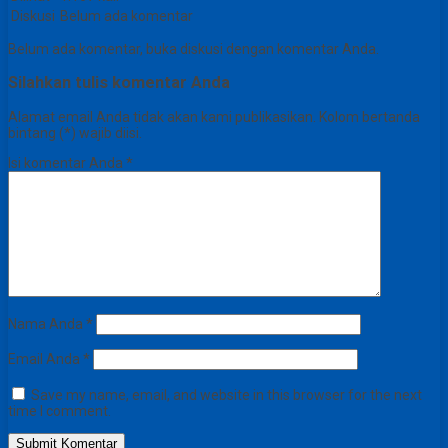
Diskusi
Belum ada komentar
Belum ada komentar, buka diskusi dengan komentar Anda.
Silahkan tulis komentar Anda
Alamat email Anda tidak akan kami publikasikan. Kolom bertanda
bintang (*) wajib diisi.
Isi komentar Anda
*
Nama Anda
*
Email Anda
*
Save my name, email, and website in this browser for the next
time I comment.