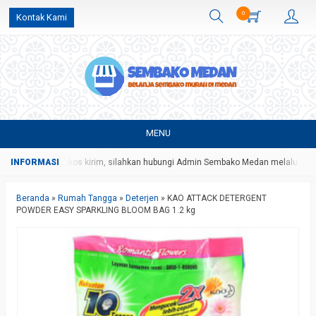
0
Kontak Kami
MENU
 harga dan ongkos kirim, silahkan hubungi Admin Sembako Medan melalui pes
Beranda
»
Rumah Tangga
»
Deterjen
»
KAO ATTACK DETERGENT
POWDER EASY SPARKLING BLOOM BAG 1.2 kg