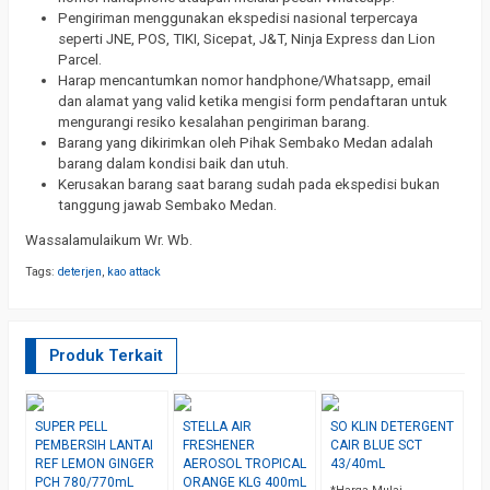
Pengiriman menggunakan ekspedisi nasional terpercaya
seperti JNE, POS, TIKI, Sicepat, J&T, Ninja Express dan Lion
Parcel.
Harap mencantumkan nomor handphone/Whatsapp, email
dan alamat yang valid ketika mengisi form pendaftaran untuk
mengurangi resiko kesalahan pengiriman barang.
Barang yang dikirimkan oleh Pihak Sembako Medan adalah
barang dalam kondisi baik dan utuh.
Kerusakan barang saat barang sudah pada ekspedisi bukan
tanggung jawab Sembako Medan.
Wassalamulaikum Wr. Wb.
Tags:
deterjen
,
kao attack
Produk Terkait
SUPER PELL
STELLA AIR
SO KLIN DETERGENT
R
PEMBERSIH LANTAI
FRESHENER
CAIR BLUE SCT
L
REF LEMON GINGER
AEROSOL TROPICAL
43/40mL
P
PCH 780/770mL
ORANGE KLG 400mL
P