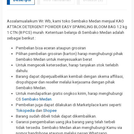
Assalamualaikum Wr. Wb, kami toko Sembako Medan menjual KAO
ATTACK DETERGENT POWDER EASY SPARKLING BLOOM BAG 1.2 kg
1 CTN (8 PCS) murah. Ketentuan belanja di Sembako Medan adalah
sebagai berikut :
Pembelian bisa eceran ataupun grosiran
Pilihan pembelian grosiran (karton) harap menghubungi pihak
Sembako Medan untuk menyesuaikan berat
Untuk mengecek ketersedian, harap tanyakan stok terlebih
dahulu.
Barang dapat diperjualbelikan kembali dengan skema affiliasi,
dropshipper dan reseller melalui kerjasama dengan pihak
Sembako Medan.
Untuk mendapatkan gratis ongkos kirim, harap menghubungi
CS
Sembako Medan
.
Pembelian juga dapat dilakukan di Marketplace kami seperti
Tokopedia
dan
Shopee
Barang sudah dibeli tidak dapat dikembalikan.
Garansi pengembalian uang jika barang yang telah terbeli
tidak tersedia. Sembako Medan akan menghubungi Kamu via
nomor handphone ataupun melalui pesan Whatsapp.