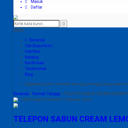
Masuk
Daftar
MENU
Beranda
Cek Biaya Kirim
Cek Resi
Katalog
Konfirmasi
Testimonial
Blog
Dapatkan promo menarik berupa potongan harga dan on
Beranda
»
Rumah Tangga
»
TELEPON SABUN CREAM LEMON P
click image to preview
activate zoom
TELEPON SABUN CREAM LEMO