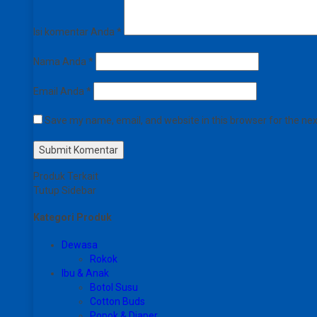
Isi komentar Anda
*
Nama Anda
*
Email Anda
*
Save my name, email, and website in this browser for the ne
Produk Terkait
Tutup Sidebar
Kategori Produk
Dewasa
Rokok
Ibu & Anak
Botol Susu
Cotton Buds
Popok & Diaper