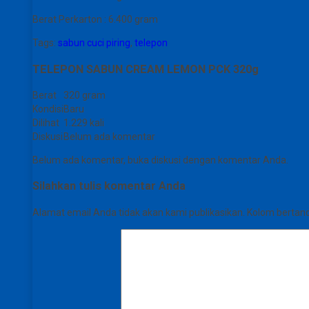
Berat Perkarton : 6.400 gram
Tags:
sabun cuci piring
,
telepon
TELEPON SABUN CREAM LEMON PCK 320g
Berat
320 gram
Kondisi
Baru
Dilihat
1.229 kali
Diskusi
Belum ada komentar
Belum ada komentar, buka diskusi dengan komentar Anda.
Silahkan tulis komentar Anda
Alamat email Anda tidak akan kami publikasikan. Kolom bertanda 