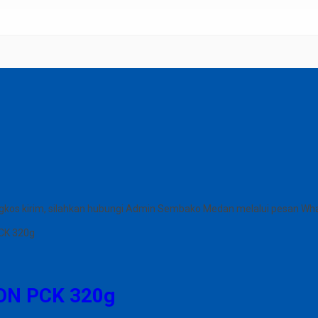
gkos kirim, silahkan hubungi Admin Sembako Medan melalui pesan Wh
CK 320g
N PCK 320g