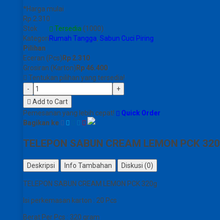
*Harga mulai
Rp 2.310
Stok
Tersedia
(1000)
Kategori
Rumah Tangga
,
Sabun Cuci Piring
Pilihan
Eceran (Pcs)
Rp 2.310
Grosiran (Karton)
Rp 46.400
Tentukan pilihan yang tersedia!
-
+
Add to Cart
Pemesanan yang lebih cepat!
Quick Order
Bagikan ke
TELEPON SABUN CREAM LEMON PCK 320
Deskripsi
Info Tambahan
Diskusi (0)
TELEPON SABUN CREAM LEMON PCK 320g
Isi perkemasan karton : 20 Pcs
Berat Per Pcs : 320 gram