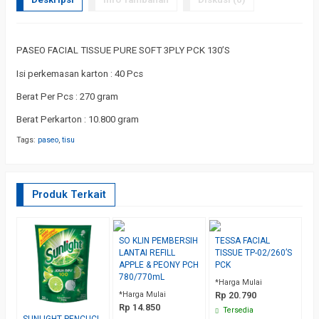
PASEO FACIAL TISSUE PURE SOFT 3PLY PCK 130’S
Isi perkemasan karton : 40 Pcs
Berat Per Pcs : 270 gram
Berat Perkarton : 10.800 gram
Tags:
paseo
,
tisu
Produk Terkait
SO KLIN PEMBERSIH
TESSA FACIAL
K
LANTAI REFILL
TISSUE TP-02/260’S
D
APPLE & PEONY PCH
PCK
P
780/770mL
B
*Harga Mulai
*Harga Mulai
Rp 20.790
*H
Rp 14.850
R
Tersedia