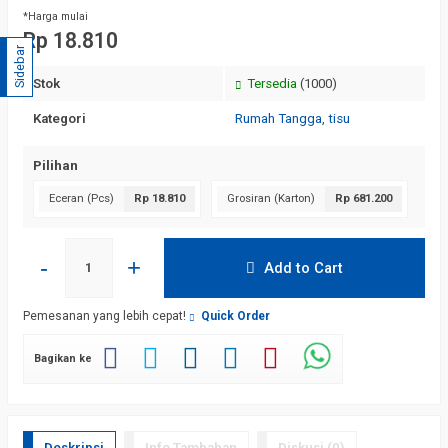
*Harga mulai
Rp 18.810
Sidebar
Stok
Tersedia
(1000)
Kategori
Rumah Tangga
,
tisu
Pilihan
Eceran (Pcs)
Rp 18.810
Grosiran (Karton)
Rp 681.200
-
+
Add to Cart
Pemesanan yang lebih cepat!
Quick Order
Bagikan ke
Deskripsi
Info Tambahan
Diskusi (0)