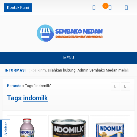
0
Kontak Kami
MENU
an harga dan ongkos kirim, silahkan hubungi Admin Sembako Medan melalui pe
Beranda
»
Tags "indomilk"
Tags
indomilk
Sidebar