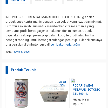
INDOMILK SUSU KENTAL MANIS CHOCOLATE KLG 370g adalah
produk susu kental manis dengan rasa coklat yang lezat dan nikmat.
Diformulasikan khusus untuk memberikan cita rasa manis yang
sempurna pada berbagai jenis makanan dan minuman. Cocok
digunakan sebagai pelengkap dalam kopi, teh, roti, atau bahkan
sebagai topping untuk berbagai hidangan penutup. Yuk beli susunya
di grosir dan distributor susu di
sembakomedan.c0m
Tags:
indomilk
,
susu
Produk Terkait
Diskon
9%
POCARI SWEAT
C
MINUMAN ISOTONIK
D
BTL 500mL
1
*Harga Mulai
*H
Rp 6.738
R