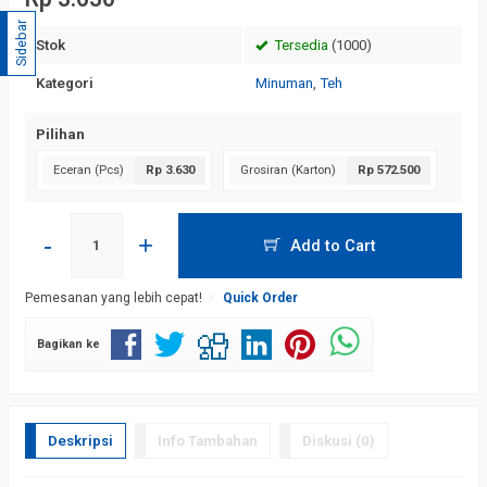
Sidebar
Stok
Tersedia
(1000)
Kategori
Minuman
,
Teh
Pilihan
Eceran (Pcs)
Rp 3.630
Grosiran (Karton)
Rp 572.500
-
+
Add to Cart
Pemesanan yang lebih cepat!
Quick Order
Bagikan ke
Deskripsi
Info Tambahan
Diskusi (0)