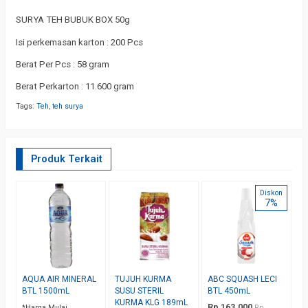
SURYA TEH BUBUK BOX 50g
Isi perkemasan karton : 200 Pcs
Berat Per Pcs : 58 gram
Berat Perkarton : 11.600 gram
Tags:
Teh
,
teh surya
Produk Terkait
Diskon
7%
AQUA AIR MINERAL
TUJUH KURMA
ABC SQUASH LECI
I
BTL 1500mL
SUSU STERIL
BTL 450mL
C
KURMA KLG 189mL
5
Rp 163.000
*Harga Mulai
Rp