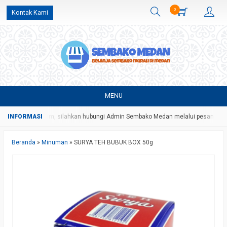
0
Kontak Kami
MENU
 dan ongkos kirim, silahkan hubungi Admin Sembako Medan melalui pesan What
Beranda
»
Minuman
»
SURYA TEH BUBUK BOX 50g