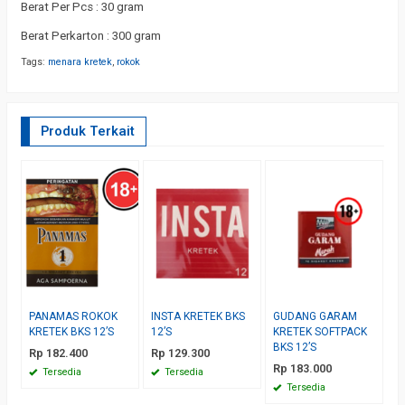
Berat Per Pcs : 30 gram
Berat Perkarton : 300 gram
Tags:
menara kretek
,
rokok
Produk Terkait
PANAMAS ROKOK
INSTA KRETEK BKS
GUDANG GARAM
D
KRETEK BKS 12’S
12’S
KRETEK SOFTPACK
K
BKS 12’S
B
Rp 182.400
Rp 129.300
Rp 183.000
R
Tersedia
Tersedia
Tersedia