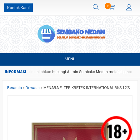
0
Kontak Kami
MENU
a dan ongkos kirim, silahkan hubungi Admin Sembako Medan melalui pesan Wha
Beranda
»
Dewasa
»
MENARA FILTER KRETEK INTERNATIONAL BKS 12’S