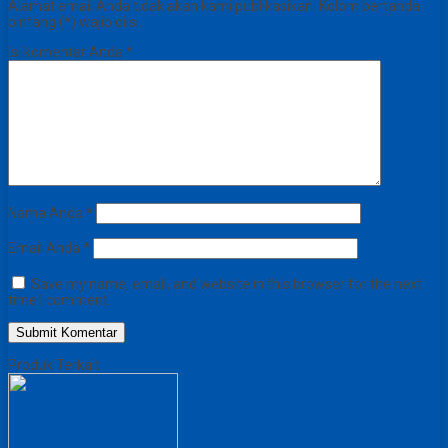
Alamat email Anda tidak akan kami publikasikan. Kolom bertanda
bintang (*) wajib diisi.
Isi komentar Anda
*
Nama Anda
*
Email Anda
*
Save my name, email, and website in this browser for the next
time I comment.
Produk Terkait