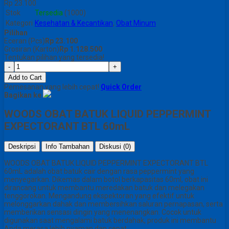
Rp 23.100
Stok
Tersedia
(1000)
Kategori
Kesehatan & Kecantikan
,
Obat Minum
Pilihan
Eceran (Pcs)
Rp 23.100
Grosiran (Karton)
Rp 1.128.500
Tentukan pilihan yang tersedia!
-
+
Add to Cart
Pemesanan yang lebih cepat!
Quick Order
Bagikan ke
WOODS OBAT BATUK LIQUID PEPPERMINT
EXPECTORANT BTL 60mL
Deskripsi
Info Tambahan
Diskusi (0)
WOODS OBAT BATUK LIQUID PEPPERMINT EXPECTORANT BTL
60mL adalah obat batuk cair dengan rasa peppermint yang
menyegarkan. Dikemas dalam botol berkapasitas 60ml, obat ini
dirancang untuk membantu meredakan batuk dan melegakan
tenggorokan. Mengandung ekspektoran yang efektif untuk
melonggarkan dahak dan membersihkan saluran pernapasan, serta
memberikan sensasi dingin yang menenangkan. Cocok untuk
digunakan saat mengalami batuk berdahak, produk ini membantu
Anda merasa lebih nyaman dan cepat.