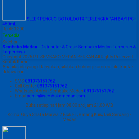
SLEEK PENCUCI BOTOL,DOT&PERLENGKAPAN BAYI PCH
450mL
Rp 450.300
Tersedia
Sidebar
Sembako Medan
- Distributor & Grosir Sembako Medan Termurah &
Terpercaya
Copyright 2026 PT. SEMBAKO MEDAN BERKAH All Rights Reserved
Kontak Kami
Apabila ada yang ditanyakan, silahkan hubungi kami melalui kontak
di bawah ini.
SMS
081376151762
Call Center
081376151762
Whatsapp
Admin Sembako Medan
081376151762
Email
admin@sembakomedan.com
Buka setiap hari jam 08.00 s/d jam 21.00 WIB
Komp. Griya Shafa Marwa 2 Blok F1, Batang Kuis, Deli Serdang -
Medan