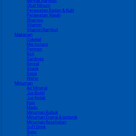
Minyak Rambut
Obat Minum
Perawatan Badan & Kulit
Perawatan Wajah
Shampo
Vitamin
Vitamin Rambut
Makanan
Cokelat
Mie Instant
Permen
Roti
Sardines
Sereal
Snack
Sosis
Wafer
Minuman
Air Mineral
Jus Botol
Jus Kotak
Kopi
Madu
Minuman Bubuk
Minuman Energi & Isotonik
Minuman Kesehatan
Soft Drink
Susu