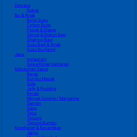
Dewasa
Rokok
Ibu & Anak
Botol Susu
Cotton Buds
Popok & Diaper
Sereal & Biskuit Bayi
Shampo Bayi
Susu Bayi & Anak
Susu Ibu Hamil
Jasa
Instagram
Sewa Kotak Hantaran
Kebutuhan Dapur
Beras
Bumbu Masak
Gula
Jelly & Pudding
Kecap
Minyak Goreng / Margarine
Santan
Saos
Telur
Tepung
Tepung Bumbu
Kesehatan & Kecantikan
Jamu