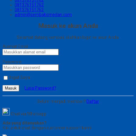
081376151762
081376151762
admin@sembakomedan.com
Masuk ke akun Anda
Selamat datang kembali, silahkan login ke akun Anda.
Alamat Email
Password
Ingat Saya
Lupa Password?
Masuk
Belum menjadi member?
Daftar
Chat via Whatsapp
Ada yang ditanyakan?
Klik untuk chat dengan customer support kami