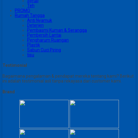
Syrup
Teh
PROMO
Rumah Tangga
Anti Nyamuk
Deterjen
Pembasmi Kuman & Serangga
Pembersih Lantai
Pengharum Ruangan
Plastik
Sabun Cuci Piring
tisu
Testimonial
Bagaimana pengalaman & pendapat mereka tentang kami? Berikut
ini adalah testimonial asli tanpa rekayasa dari customer kami.
Brand