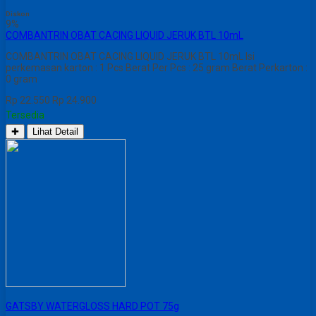
Diskon
9%
COMBANTRIN OBAT CACING LIQUID JERUK BTL 10mL
COMBANTRIN OBAT CACING LIQUID JERUK BTL 10mL Isi
perkemasan karton : 1 Pcs Berat Per Pcs : 25 gram Berat Perkarton :
0 gram
Rp 22.550
Rp 24.900
Tersedia
✚
Lihat Detail
GATSBY WATERGLOSS HARD POT 75g