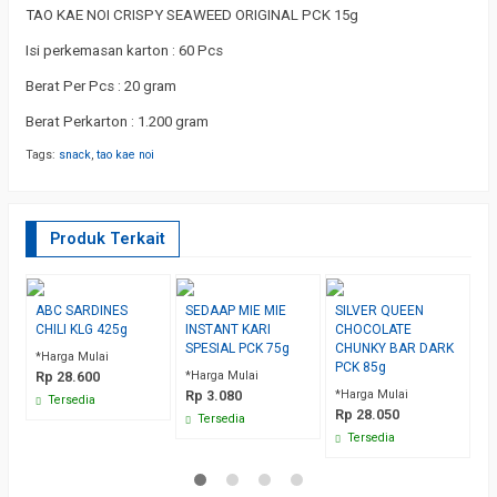
TAO KAE NOI CRISPY SEAWEED ORIGINAL PCK 15g
Isi perkemasan karton : 60 Pcs
Berat Per Pcs : 20 gram
Berat Perkarton : 1.200 gram
Tags:
snack
,
tao kae noi
Produk Terkait
ABC SARDINES
SEDAAP MIE MIE
SILVER QUEEN
S
CHILI KLG 425g
INSTANT KARI
CHOCOLATE
B
SPESIAL PCK 75g
CHUNKY BAR DARK
K
*Harga Mulai
PCK 85g
2
Rp 28.600
*Harga Mulai
Rp 3.080
*Harga Mulai
*H
Tersedia
Rp 28.050
R
Tersedia
Tersedia