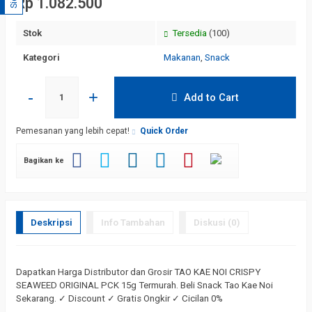
Rp 1.082.500
Stok
Tersedia
(100)
Kategori
Makanan
,
Snack
-
+
Add to Cart
Pemesanan yang lebih cepat!
Quick Order
Bagikan ke
Deskripsi
Info Tambahan
Diskusi (0)
Dapatkan Harga Distributor dan Grosir TAO KAE NOI CRISPY
SEAWEED ORIGINAL PCK 15g Termurah. Beli Snack Tao Kae Noi
Sekarang. ✓ Discount ✓ Gratis Ongkir ✓ Cicilan 0%