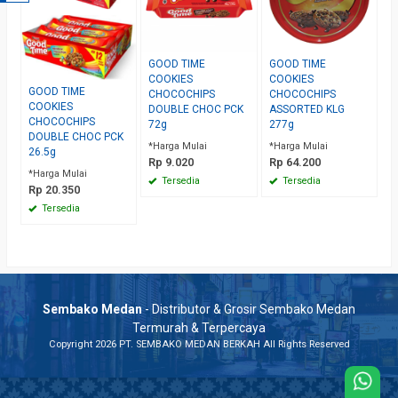
GOOD TIME
GOOD TIME
COOKIES
COOKIES
GOOD TIME
CHOCOCHIPS
CHOCOCHIPS
COOKIES
DOUBLE CHOC PCK
ASSORTED KLG
CHOCOCHIPS
72g
277g
DOUBLE CHOC PCK
*Harga Mulai
*Harga Mulai
26.5g
Rp 9.020
Rp 64.200
*Harga Mulai
Tersedia
Tersedia
Rp 20.350
Tersedia
Sembako Medan
- Distributor & Grosir Sembako Medan
Termurah & Terpercaya
Copyright 2026 PT. SEMBAKO MEDAN BERKAH All Rights Reserved