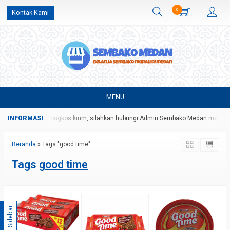
0
Kontak Kami
MENU
ongan harga dan ongkos kirim, silahkan hubungi Admin Sembako Medan melalui
Beranda
»
Tags "good time"
Tags
good time
Sidebar