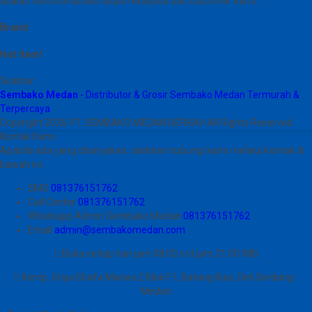
adalah testimonial asli tanpa rekayasa dari customer kami.
Brand
Hot Item!
Sidebar
Sembako Medan
- Distributor & Grosir Sembako Medan Termurah &
Terpercaya
Copyright 2026 PT. SEMBAKO MEDAN BERKAH All Rights Reserved
Kontak Kami
Apabila ada yang ditanyakan, silahkan hubungi kami melalui kontak di
bawah ini.
SMS
081376151762
Call Center
081376151762
Whatsapp
Admin Sembako Medan
081376151762
Email
admin@sembakomedan.com
Buka setiap hari jam 08.00 s/d jam 21.00 WIB
Komp. Griya Shafa Marwa 2 Blok F1, Batang Kuis, Deli Serdang -
Medan