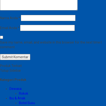
Nama Anda
*
Email Anda
*
Save my name, email, and website in this browser for the next time I
comment.
Produk Terkait
Tutup Sidebar
Kategori Produk
Dewasa
Rokok
Ibu & Anak
Botol Susu