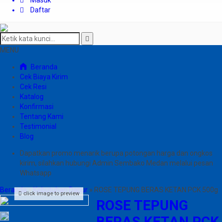
Masuk
Daftar
MENU
Beranda
Cek Biaya Kirim
Cek Resi
Katalog
Konfirmasi
Tentang Kami
Testimonial
Blog
Dapatkan promo menarik berupa potongan harga dan ongkos
kirim, silahkan hubungi Admin Sembako Medan melalui pesan
Whatsapp
Beranda
»
Kebutuhan Dapur
»
ROSE TEPUNG BERAS KETAN PCK 500g
click image to preview
ROSE TEPUNG
BERAS KETAN PCK