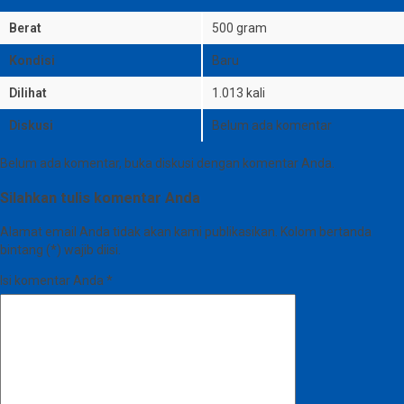
Berat
500 gram
Kondisi
Baru
Dilihat
1.013 kali
Diskusi
Belum ada komentar
Belum ada komentar, buka diskusi dengan komentar Anda.
Silahkan tulis komentar Anda
Alamat email Anda tidak akan kami publikasikan. Kolom bertanda
bintang (*) wajib diisi.
Isi komentar Anda
*