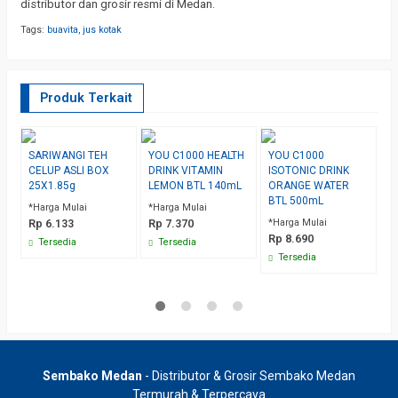
distributor dan grosir resmi di Medan.
Tags:
buavita
,
jus kotak
Produk Terkait
SARIWANGI TEH
YOU C1000 HEALTH
YOU C1000
M
CELUP ASLI BOX
DRINK VITAMIN
ISOTONIC DRINK
P
25X1.85g
LEMON BTL 140mL
ORANGE WATER
3
BTL 500mL
*Harga Mulai
*Harga Mulai
*H
Rp 6.133
Rp 7.370
*Harga Mulai
R
Rp 8.690
Tersedia
Tersedia
Tersedia
Sembako Medan
- Distributor & Grosir Sembako Medan
Termurah & Terpercaya