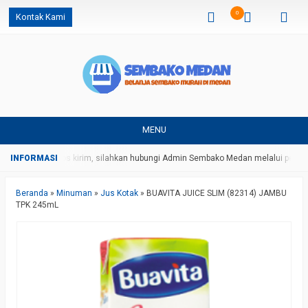
0
Kontak Kami
MENU
harga dan ongkos kirim, silahkan hubungi Admin Sembako Medan melalui pesan
Beranda
»
Minuman
»
Jus Kotak
»
BUAVITA JUICE SLIM (82314) JAMBU
TPK 245mL