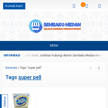
0
Kontak Kami
MENU
gan harga dan ongkos kirim, silahkan hubungi Admin Sembako Medan melalui p
Beranda
»
Tags "super pell"
Tags
super pell
Sidebar