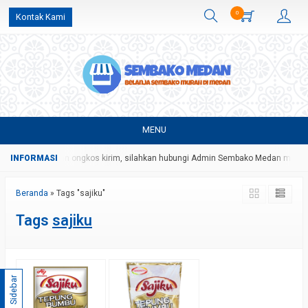
0
Kontak Kami
MENU
tongan harga dan ongkos kirim, silahkan hubungi Admin Sembako Medan melalu
Beranda
»
Tags "sajiku"
Tags
sajiku
Sidebar