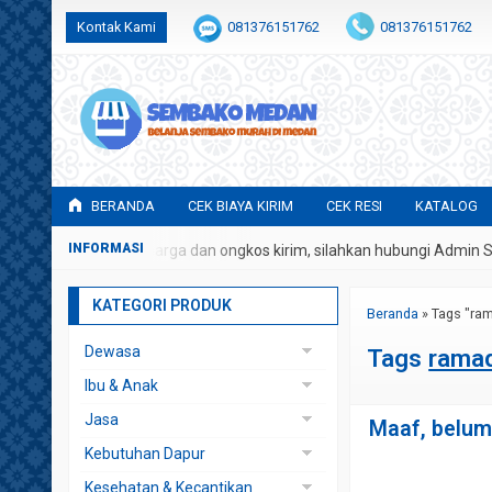
Kontak Kami
081376151762
081376151762
BERANDA
CEK BIAYA KIRIM
CEK RESI
KATALOG
 berupa potongan harga dan ongkos kirim, silahkan hubungi Admin S
KATEGORI PRODUK
Beranda
»
Tags "ra
Dewasa
Tags
ramad
Rokok
Ibu & Anak
Botol Susu
Jasa
Maaf, belum 
Cotton Buds
Instagram
Kebutuhan Dapur
Popok & Diaper
Sewa Kotak Hantaran
Beras
Kesehatan & Kecantikan