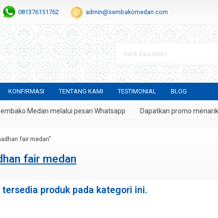
081376151762
admin@sembakomedan.com
KONFIRMASI
TENTANG KAMI
TESTIMONIAL
BLOG
embako Medan melalui pesan Whatsapp
Dapatkan promo menarik be
madhan fair medan"
han fair medan
tersedia produk pada kategori ini.