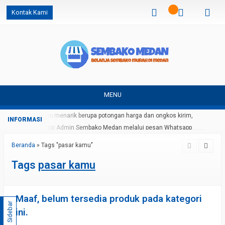
Kontak Kami
MENU
Dapatkan promo menarik berupa potongan harga dan ongkos kirim,
silahkan hubungi Admin Sembako Medan melalui pesan Whatsapp
Beranda
»
Tags "pasar kamu"
Tags
pasar kamu
Maaf, belum tersedia produk pada kategori
Sidebar
ini.