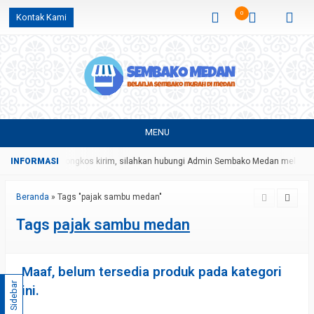
0
Kontak Kami
MENU
ongan harga dan ongkos kirim, silahkan hubungi Admin Sembako Medan melalui
Beranda
»
Tags "pajak sambu medan"
Tags
pajak sambu medan
Maaf, belum tersedia produk pada kategori
Sidebar
ini.