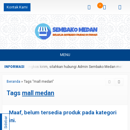
0
Kontak Kami
MENU
ngan harga dan ongkos kirim, silahkan hubungi Admin Sembako Medan melalui 
Beranda
»
Tags "mall medan"
Tags
mall medan
Maaf, belum tersedia produk pada kategori
Sidebar
ini.