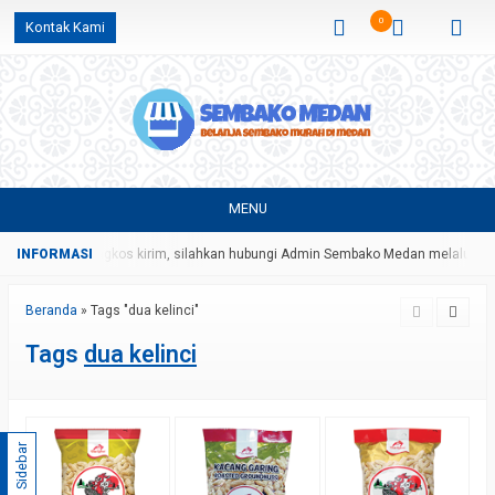
0
Kontak Kami
MENU
an harga dan ongkos kirim, silahkan hubungi Admin Sembako Medan melalui pe
Beranda
»
Tags "dua kelinci"
Tags
dua kelinci
Sidebar